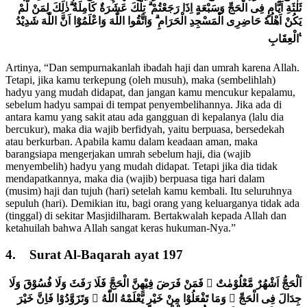
ثَلٰثَةِ اَيَّامٍ فِى الْحَجِّ وَسَبْعَةٍ اِذَا رَجَعْتُمْ ۗ تِلْكَ عَشَرَةٌ كَامِلَةٌ ۗذٰلِكَ لِمَنْ لَّمْ
يَكُنْ اَهْلُهٗ حَاضِرِى الْمَسْجِدِ الْحَرَامِ ۗ وَاتَّقُوا اللّٰهَ وَاعْلَمُوْٓا اَنَّ اللّٰهَ شَدِيْدُ
الْعِقَابِ ࣖ
Artinya, “Dan sempurnakanlah ibadah haji dan umrah karena Allah.
Tetapi, jika kamu terkepung (oleh musuh), maka (sembelihlah)
hadyu yang mudah didapat, dan jangan kamu mencukur kepalamu,
sebelum hadyu sampai di tempat penyembelihannya. Jika ada di
antara kamu yang sakit atau ada gangguan di kepalanya (lalu dia
bercukur), maka dia wajib berfidyah, yaitu berpuasa, bersedekah
atau berkurban. Apabila kamu dalam keadaan aman, maka
barangsiapa mengerjakan umrah sebelum haji, dia (wajib
menyembelih) hadyu yang mudah didapat. Tetapi jika dia tidak
mendapatkannya, maka dia (wajib) berpuasa tiga hari dalam
(musim) haji dan tujuh (hari) setelah kamu kembali. Itu seluruhnya
sepuluh (hari). Demikian itu, bagi orang yang keluarganya tidak ada
(tinggal) di sekitar Masjidilharam. Bertakwalah kepada Allah dan
ketahuilah bahwa Allah sangat keras hukuman-Nya.”
4. Surat Al-Baqarah ayat 197
اَلْحَجُّ اَشْهُرٌ مَّعْلُوْمٰتٌ ۚ فَمَنْ فَرَضَ فِيْهِنَّ الْحَجَّ فَلَا رَفَثَ وَلَا فُسُوْقَ وَلَا
جِدَالَ فِى الْحَجِّ ۗ وَمَا تَفْعَلُوْا مِنْ خَيْرٍ يَّعْلَمْهُ اللّٰهُ ۗ وَتَزَوَّدُوْا فَاِنَّ خَيْرَ