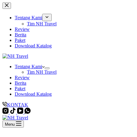
Skip
to
content
Tentang Kami
Tim NH Travel
Review
Berita
Paket
Download Katalog
Tentang Kami
Tim NH Travel
Review
Berita
Paket
Download Katalog
KONTAK
Menu