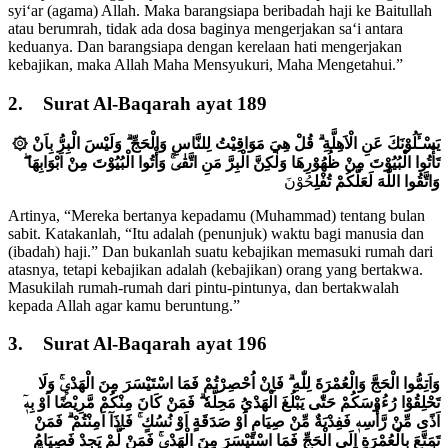
syi‘ar (agama) Allah. Maka barangsiapa beribadah haji ke Baitullah
atau berumrah, tidak ada dosa baginya mengerjakan sa‘i antara
keduanya. Dan barangsiapa dengan kerelaan hati mengerjakan
kebajikan, maka Allah Maha Mensyukuri, Maha Mengetahui.”
2. Surat Al-Baqarah ayat 189
۞ يَسْـَٔلُوْنَكَ عَنِ الْاَهِلَّةِ ۗ قُلْ هِيَ مَوَاقِيْتُ لِلنَّاسِ وَالْحَجِّ ۗ وَلَيْسَ الْبِرُّ بِاَنْ
تَأْتُوا الْبُيُوْتَ مِنْ ظُهُوْرِهَا وَلٰكِنَّ الْبِرَّ مَنِ اتَّقٰىۚ وَأْتُوا الْبُيُوْتَ مِنْ اَبْوَابِهَا ۖ
وَاتَّقُوا اللّٰهَ لَعَلَّكُمْ تُفْلِ
حُوْنَ
Artinya, “Mereka bertanya kepadamu (Muhammad) tentang bulan
sabit. Katakanlah, “Itu adalah (penunjuk) waktu bagi manusia dan
(ibadah) haji.” Dan bukanlah suatu kebajikan memasuki rumah dari
atasnya, tetapi kebajikan adalah (kebajikan) orang yang bertakwa.
Masukilah rumah-rumah dari pintu-pintunya, dan bertakwalah
kepada Allah agar kamu beruntung.”
3. Surat Al-Baqarah ayat 196
وَاَتِمُّوا الْحَجَّ وَالْعُمْرَةَ لِلّٰهِ ۗ فَاِنْ اُحْصِرْتُمْ فَمَا اسْتَيْسَرَ مِنَ الْهَدْيِۚ وَلَا
تَحْلِقُوْا رُءُوْسَكُمْ حَتّٰى يَبْلُغَ الْهَدْيُ مَحِلَّهٗ ۗ فَمَنْ كَانَ مِنْكُمْ مَّرِيْضًا اَوْ بِهٖٓ
اَذًى مِّنْ رَّأْسِهٖ فَفِدْيَةٌ مِّنْ صِيَامٍ اَوْ صَدَقَةٍ اَوْ نُسُكٍ ۚ فَاِذَآ اَمِنْتُمْ ۗ فَمَنْ
تَمَتَّعَ بِالْعُمْرَةِ اِلَى الْحَجِّ فَمَا اسْتَيْسَرَ مِنَ الْهَدْيِۚ فَمَنْ لَّمْ يَجِدْ فَصِيَامُ