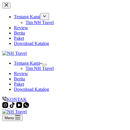
Skip
to
content
Tentang Kami
Tim NH Travel
Review
Berita
Paket
Download Katalog
Tentang Kami
Tim NH Travel
Review
Berita
Paket
Download Katalog
KONTAK
Menu