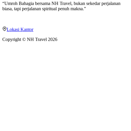
“Umroh Bahagia bersama NH Travel, bukan sekedar perjalanan
biasa, tapi perjalanan spiritual penuh makna.”
Office:
Jl. Gn. Anyar Indah No.48 Blok B, Gn. Anyar, Kec. Gn.
Anyar, Surabaya, Jawa Timur 60294
Lokasi Kantor
Copyright © NH Travel 2026