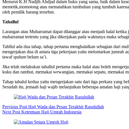
Menurut K.H Nadjih Ahdjad dalam buku yang sama, baik dalam keadaa
memetik,momotong atau mematahkan tumbuhan yang tumbuh karena d
oleh pemilik barang tersebut.
Tahallul
Larangan atau Muharramat dapat dilanggar atau menjadi halal ketika 
muharramat tertentu yang jika dikerjakan pada waktunya maka sebagi
Tahllul ada dua tahap, tahap pertama menghalalkan sebagian dari muh
mengerjakan dua di antara tiga pekerjaan yaitu melontarkan jumrah a
tawaf qudum belum sa’i.
Jika telah melakukan tahallul pertama maka halal atau boleh menge
kuku dan rambut, memakai wewangian, memakai sepatu, memakai min
Tahap tahalul kedua yaitu mengerjakan satu dari tiga perkara yang be
Sesudah itu, jemaah haji wajib melanjutkan beberapa amalan haji yang
Previous
Post
Haji Wada dan Pesan Terakhir Rasulullah
Next
Post
Ketentuan Haji Umrah Indonesia