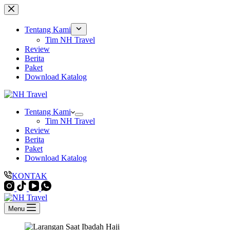
Skip
to
content
Tentang Kami
Tim NH Travel
Review
Berita
Paket
Download Katalog
Tentang Kami
Tim NH Travel
Review
Berita
Paket
Download Katalog
KONTAK
Menu