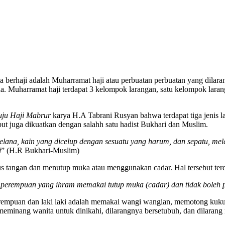
a berhaji adalah Muharramat haji atau perbuatan perbuatan yang dilara
da. Muharramat haji terdapat 3 kelompok larangan, satu kelompok lara
uju Haji Mabrur
karya H.A Tabrani Rusyan bahwa terdapat tiga jenis la
ut juga dikuatkan dengan salahh satu hadist Bukhari dan Muslim.
 celana, kain yang dicelup dengan sesuatu yang harum, dan sepatu, m
i
” (H.R Bukhari-Muslim)
kaus tangan dan menutup muka atau menggunakan cadar. Hal tersebut te
g perempuan yang ihram memakai tutup muka (cadar) dan tidak boleh
perempuan dan laki laki adalah memakai wangi wangian, memotong kuk
inang wanita untuk dinikahi, dilarangnya bersetubuh, dan dilaran