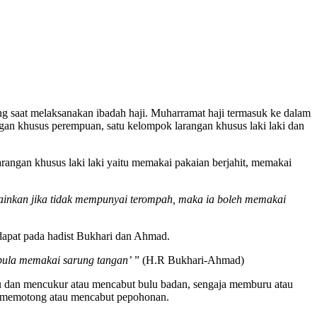
ng saat melaksanakan ibadah haji. Muharramat haji termasuk ke dalam
ngan khusus perempuan, satu kelompok larangan khusus laki laki dan
rangan khusus laki laki yaitu memakai pakaian berjahit, memakai
elainkan jika tidak mempunyai terompah, maka ia boleh memakai
rdapat pada hadist Bukhari dan Ahmad.
 pula memakai sarung tangan’
” (H.R Bukhari-Ahmad)
u dan mencukur atau mencabut bulu badan, sengaja memburu atau
g memotong atau mencabut pepohonan.