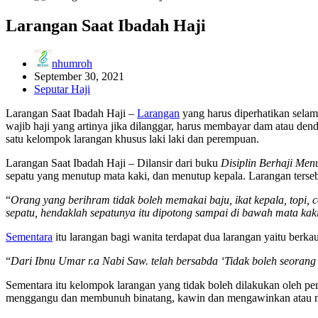
Larangan Saat Ibadah Haji
nhumroh
September 30, 2021
Seputar Haji
Larangan Saat Ibadah Haji –
Larangan
yang harus diperhatikan selam
wajib haji yang artinya jika dilanggar, harus membayar dam atau den
satu kelompok larangan khusus laki laki dan perempuan.
Larangan Saat Ibadah Haji – Dilansir dari buku
Disiplin Berhaji Men
sepatu yang menutup mata kaki, dan menutup kepala. Larangan terseb
“
Orang yang berihram tidak boleh memakai baju, ikat kepala, topi,
sepatu, hendaklah sepatunya itu dipotong sampai di bawah mata kak
Sementara
itu larangan bagi wanita terdapat dua larangan yaitu ber
“
Dari Ibnu Umar r.a Nabi Saw. telah bersabda ‘Tidak boleh seoran
Sementara itu kelompok larangan yang tidak boleh dilakukan oleh 
menggangu dan membunuh binatang, kawin dan mengawinkan atau mem