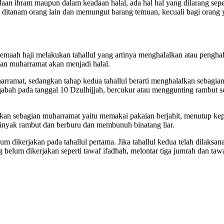
n ihram maupun dalam keadaan halal, ada hal hal yang dilarang sepe
itanam orang lain dan memungut barang temuan, kecuali bagi orang
jemaah haji melakukan tahallul yang artinya menghalalkan atau penghal
an muharramat akan menjadi halal.
arramat, sedangkan tahap kedua tahallul berarti menghalalkan sebagia
qabah pada tanggal 10 Dzulhijjah, bercukur atau menggunting rambut se
rjakan sebagian muharramat yaitu memakai pakaian berjahit, menutup 
yak rambut dan berburu dan membunuh binatang liar.
lum dikerjakan pada tahallul pertama. Jika tahallul kedua telah dilaks
 belum dikerjakan seperti tawaf ifadhah, melontar tiga jumrah dan taw