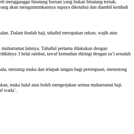
rti mengganggu binatang buruan yang bukan binatang ternak,
 yang akan mengumumkannya supaya diketahui dan diambil kembali
alan. Dalam ibadah haji, tahallul merupakan rukun, wajib atau
n muharramat lainnya. Tahallul pertama dilakukan dengan
dikitnya 3 helai rambut, tawaf kemudian diiringi dengan sa’i sesudah
kepala, menutup muka dan telapak tangan bagi perempuan, memotong
anakan, maka halal atau boleh mengerjakan semua muharramat haji.
af wada’.