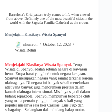
Barcelona's Grid pattern truly comes to life when viewed
from above. Definitely one of the most beautiful cities in the
world with the Sagrada Familia Cathedral as the crown.
Menjelajahi Klasiknya Wisata Spanyol
nhumroh
October 12, 2023
Wisata Religi
Menjelajahi Klasiknya Wisata Spanyol.
Tempat
Wisata di Spanyol adalah sebuah negara di kawasan
benua Eropa barat yang berbentuk negara kerajaan.
Spanyol merupakan negara yang sangat terkenal karena
olahraganya. Di negara ini banyak sekali menelurkan
atlet yang banyak juga menorehkan prestasi dalam
kancah olahraga internasional. Misalnya saja di dalam
bidang sepakbola, Spanyol mempunyai beberapa club
yang mana pemain yang pun banyak sekali yang
populer misalnya saja Iker Casillas, Luis Figo dan
sebagainya. Sedangkan dalam bidang balap motor,