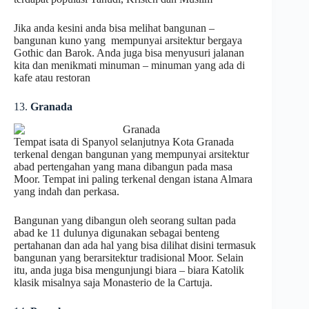
Jika anda kesini anda bisa melihat bangunan –
bangunan kuno yang mempunyai arsitektur bergaya
Gothic dan Barok. Anda juga bisa menyusuri jalanan
kita dan menikmati minuman – minuman yang ada di
kafe atau restoran
13.
Granada
Tempat isata di Spanyol selanjutnya Kota Granada
terkenal dengan bangunan yang mempunyai arsitektur
abad pertengahan yang mana dibangun pada masa
Moor. Tempat ini paling terkenal dengan istana Almara
yang indah dan perkasa.
Bangunan yang dibangun oleh seorang sultan pada
abad ke 11 dulunya digunakan sebagai benteng
pertahanan dan ada hal yang bisa dilihat disini termasuk
bangunan yang berarsitektur tradisional Moor. Selain
itu, anda juga bisa mengunjungi biara – biara Katolik
klasik misalnya saja Monasterio de la Cartuja.