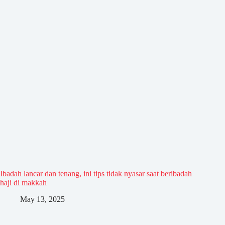
Ibadah lancar dan tenang, ini tips tidak nyasar saat beribadah
haji di makkah
May 13, 2025