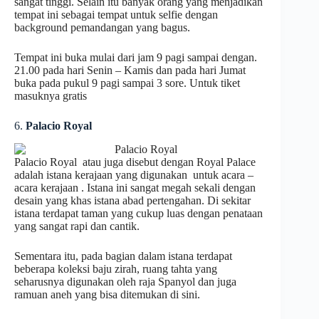
sangat tinggi. Selain itu banyak orang yang menjadikan
tempat ini sebagai tempat untuk selfie dengan
background pemandangan yang bagus.
Tempat ini buka mulai dari jam 9 pagi sampai dengan.
21.00 pada hari Senin – Kamis dan pada hari Jumat
buka pada pukul 9 pagi sampai 3 sore. Untuk tiket
masuknya gratis
6.
Palacio Royal
Palacio Royal atau juga disebut dengan Royal Palace
adalah istana kerajaan yang digunakan untuk acara –
acara kerajaan . Istana ini sangat megah sekali dengan
desain yang khas istana abad pertengahan. Di sekitar
istana terdapat taman yang cukup luas dengan penataan
yang sangat rapi dan cantik.
Sementara itu, pada bagian dalam istana terdapat
beberapa koleksi baju zirah, ruang tahta yang
seharusnya digunakan oleh raja Spanyol dan juga
ramuan aneh yang bisa ditemukan di sini.