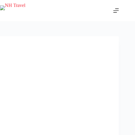
Skip
to
content