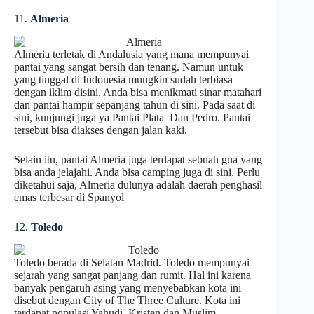
11.
Almeria
Almeria terletak di Andalusia yang mana mempunyai
pantai yang sangat bersih dan tenang. Namun untuk
yang tinggal di Indonesia mungkin sudah terbiasa
dengan iklim disini. Anda bisa menikmati sinar matahari
dan pantai hampir sepanjang tahun di sini. Pada saat di
sini, kunjungi juga ya Pantai Plata Dan Pedro. Pantai
tersebut bisa diakses dengan jalan kaki.
Selain itu, pantai Almeria juga terdapat sebuah gua yang
bisa anda jelajahi. Anda bisa camping juga di sini. Perlu
diketahui saja, Almeria dulunya adalah daerah penghasil
emas terbesar di Spanyol
12.
Toledo
Toledo berada di Selatan Madrid. Toledo mempunyai
sejarah yang sangat panjang dan rumit. Hal ini karena
banyak pengaruh asing yang menyebabkan kota ini
disebut dengan City of The Three Culture. Kota ini
terdapat populasi Yahudi, Kristen dan Muslim