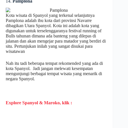
14.
Pamplona
Kota wisata di Spanyol yang terkenal selanjutnya
Pamplona adalah ibu kota dari provinsi Navarre
dibagikan Utara Spanyol. Kota ini adalah kota yang
digunakan untuk terselenggaranya festival running of
Bulls tahunan dimana ada banteng yang dilepas di
jalanan dan akan mengejar para matador yang berdiri di
situ. Pertunjukan inilah yang sangat disukai para
wisatawan
Nah itu tadi beberapa tempat rekomended yang ada di
kota Spanyol. Jadi jangan melewati kesempatan
mengunjungi berbagai tempat wisata yang menarik di
negara Spanyol.
Explore Spanyol & Maroko, klik :