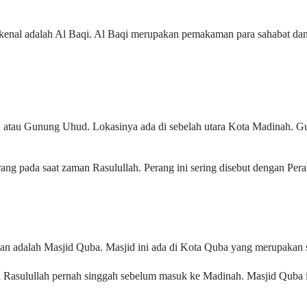
kenal adalah Al Baqi. Al Baqi merupakan pemakaman para sahabat dan 
ud atau Gunung Uhud. Lokasinya ada di sebelah utara Kota Madinah. G
rang pada saat zaman Rasulullah. Perang ini sering disebut dengan Per
kan adalah Masjid Quba. Masjid ini ada di Kota Quba yang merupakan sa
 Rasulullah pernah singgah sebelum masuk ke Madinah. Masjid Quba i