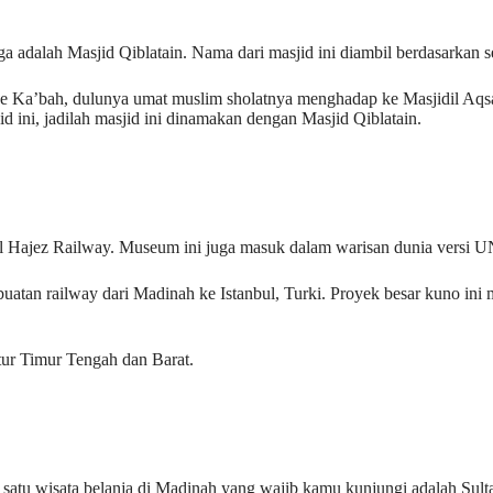
 adalah Masjid Qiblatain. Nama dari masjid ini diambil berdasarkan s
e Ka’bah, dulunya umat muslim sholatnya menghadap ke Masjidil Aqs
ini, jadilah masjid ini dinamakan dengan Masjid Qiblatain.
Al Hajez Railway. Museum ini juga masuk dalam warisan dunia versi
uatan railway dari Madinah ke Istanbul, Turki. Proyek besar kuno in
ur Timur Tengah dan Barat.
h satu wisata belanja di Madinah yang wajib kamu kunjungi adalah Sul