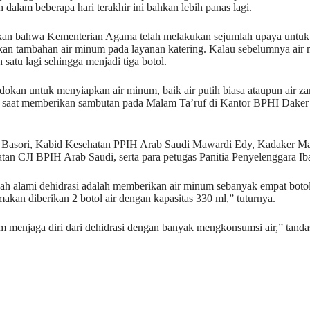
h dalam beberapa hari terakhir ini bahkan lebih panas lagi.
an bahwa Kementerian Agama telah melakukan sejumlah upaya untuk 
ikan tambahan air minum pada layanan katering. Kalau sebelumnya air
 satu lagi sehingga menjadi tiga botol.
dokan untuk menyiapkan air minum, baik air putih biasa ataupun air z
yad saat memberikan sambutan pada Malam Ta’ruf di Kantor BPHI Dake
i Basori, Kabid Kesehatan PPIH Arab Saudi Mawardi Edy, Kadaker Ma
an CJI BPIH Arab Saudi, serta para petugas Panitia Penyelenggara I
h alami dehidrasi adalah memberikan air minum sebanyak empat botol 
kan diberikan 2 botol air dengan kapasitas 330 ml,” tuturnya.
am menjaga diri dari dehidrasi dengan banyak mengkonsumsi air,” tanda