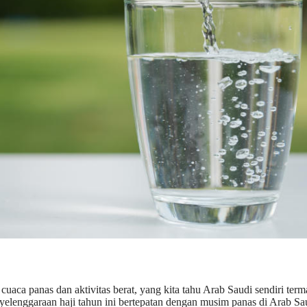
uaca panas dan aktivitas berat, yang kita tahu Arab Saudi sendiri ter
yelenggaraan haji tahun ini bertepatan dengan musim panas di Arab Sa