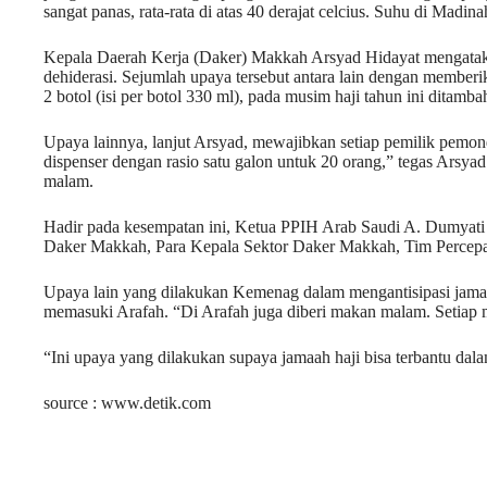
sangat panas, rata-rata di atas 40 derajat celcius. Suhu di Madina
Kepala Daerah Kerja (Daker) Makkah Arsyad Hidayat mengatak
dehiderasi. Sejumlah upaya tersebut antara lain dengan member
2 botol (isi per botol 330 ml), pada musim haji tahun ini ditambah
Upaya lainnya, lanjut Arsyad, mewajibkan setiap pemilik pemon
dispenser dengan rasio satu galon untuk 20 orang,” tegas Ars
malam.
Hadir pada kesempatan ini, Ketua PPIH Arab Saudi A. Dumyat
Daker Makkah, Para Kepala Sektor Daker Makkah, Tim Percepat
Upaya lain yang dilakukan Kemenag dalam mengantisipasi jamaa
memasuki Arafah. “Di Arafah juga diberi makan malam. Setiap ma
“Ini upaya yang dilakukan supaya jamaah haji bisa terbantu dal
source : www.detik.com