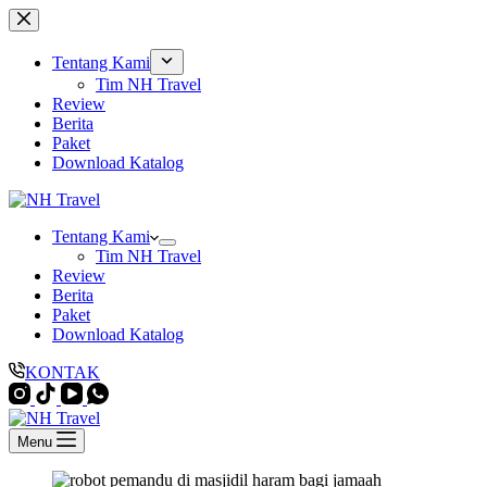
Skip
to
content
Tentang Kami
Tim NH Travel
Review
Berita
Paket
Download Katalog
Tentang Kami
Tim NH Travel
Review
Berita
Paket
Download Katalog
KONTAK
Menu