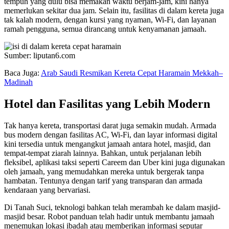
tempuh yang dulu bisa memakan waktu berjam-jam, kini hanya
memerlukan sekitar dua jam. Selain itu, fasilitas di dalam kereta juga
tak kalah modern, dengan kursi yang nyaman, Wi-Fi, dan layanan
ramah pengguna, semua dirancang untuk kenyamanan jamaah.
Sumber: liputan6.com
Baca Juga:
Arab Saudi Resmikan Kereta Cepat Haramain Mekkah–
Madinah
Hotel dan Fasilitas yang Lebih Modern
Tak hanya kereta, transportasi darat juga semakin mudah. Armada
bus modern dengan fasilitas AC, Wi-Fi, dan layar informasi digital
kini tersedia untuk mengangkut jamaah antara hotel, masjid, dan
tempat-tempat ziarah lainnya. Bahkan, untuk perjalanan lebih
fleksibel, aplikasi taksi seperti Careem dan Uber kini juga digunakan
oleh jamaah, yang memudahkan mereka untuk bergerak tanpa
hambatan. Tentunya dengan tarif yang transparan dan armada
kendaraan yang bervariasi.
Di Tanah Suci, teknologi bahkan telah merambah ke dalam masjid-
masjid besar. Robot panduan telah hadir untuk membantu jamaah
menemukan lokasi ibadah atau memberikan informasi seputar