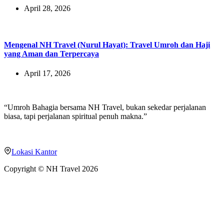
April 28, 2026
Mengenal NH Travel (Nurul Hayat): Travel Umroh dan Haji
yang Aman dan Terpercaya
April 17, 2026
“Umroh Bahagia bersama NH Travel, bukan sekedar perjalanan
biasa, tapi perjalanan spiritual penuh makna.”
Office:
Jl. Gn. Anyar Indah No.48 Blok B, Gn. Anyar, Kec. Gn.
Anyar, Surabaya, Jawa Timur 60294
Lokasi Kantor
Copyright © NH Travel 2026