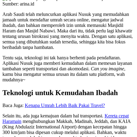
Sumber: arina.id
Arab Saudi telah meluncurkan aplikasi Nusuk yang memudahkan
jamaah untuk mendaftar umrah secara online, mengatur jadwal
ibadah, dan bahkan memperoleh izin untuk memasuki Masjidil
Haram dan Masjid Nabawi. Maka dari itu, tidak perlu lagi khawatir
tentang urusan birokrasi yang menyita waktu. Dengan satu aplikasi,
semua yang dibutuhkan sudah tersedia, sehingga kita bisa fokus
beribadah tanpa hambatan.
Tentu saja, teknologi ini tak hanya berhenti pada pendaftaran.
Aplikasi Nusuk juga memberi kemudahan dalam memesan layanan
tambahan seperti transportasi dan akomodasi.
Can you imagine
,
kamu bisa mengatur semua urusan itu dalam satu platform, wah
mudahnya~
Teknologi untuk Kemudahan Ibadah
Baca Juga:
Kenapa Umrah Lebih Baik Pakai Travel?
Selain itu, ada juga kemajuan dalam hal transportasi.
Kereta cepat
Haramain
menghubungkan Makkah, Madinah, Jeddah, dan KAIA
(King Abdulaziz International Airport) dengan kecepatan hingga
300 km/jam bisa dipesan cukup melalui aplikasi. Bahkan, waktu