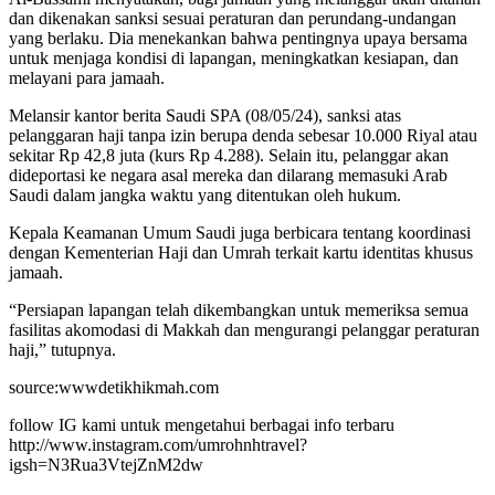
dan dikenakan sanksi sesuai peraturan dan perundang-undangan
yang berlaku. Dia menekankan bahwa pentingnya upaya bersama
untuk menjaga kondisi di lapangan, meningkatkan kesiapan, dan
melayani para jamaah.
Melansir kantor berita Saudi SPA (08/05/24), sanksi atas
pelanggaran haji tanpa izin berupa denda sebesar 10.000 Riyal atau
sekitar Rp 42,8 juta (kurs Rp 4.288). Selain itu, pelanggar akan
dideportasi ke negara asal mereka dan dilarang memasuki Arab
Saudi dalam jangka waktu yang ditentukan oleh hukum.
Kepala Keamanan Umum Saudi juga berbicara tentang koordinasi
dengan Kementerian Haji dan Umrah terkait kartu identitas khusus
jamaah.
“Persiapan lapangan telah dikembangkan untuk memeriksa semua
fasilitas akomodasi di Makkah dan mengurangi pelanggar peraturan
haji,” tutupnya.
source:wwwdetikhikmah.com
follow IG kami untuk mengetahui berbagai info terbaru
http://www.instagram.com/umrohnhtravel?
igsh=N3Rua3VtejZnM2dw