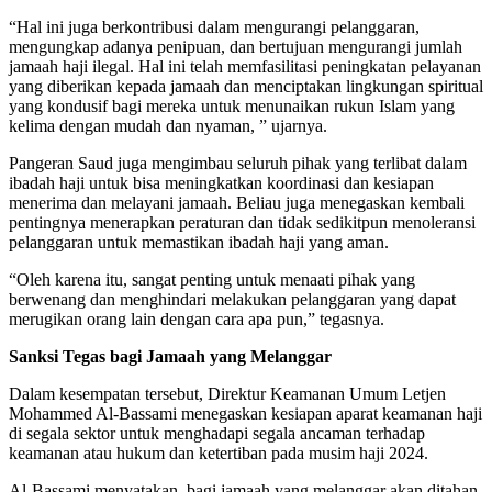
“Hal ini juga berkontribusi dalam mengurangi pelanggaran,
mengungkap adanya penipuan, dan bertujuan mengurangi jumlah
jamaah haji ilegal. Hal ini telah memfasilitasi peningkatan pelayanan
yang diberikan kepada jamaah dan menciptakan lingkungan spiritual
yang kondusif bagi mereka untuk menunaikan rukun Islam yang
kelima dengan mudah dan nyaman, ” ujarnya.
Pangeran Saud juga mengimbau seluruh pihak yang terlibat dalam
ibadah haji untuk bisa meningkatkan koordinasi dan kesiapan
menerima dan melayani jamaah. Beliau juga menegaskan kembali
pentingnya menerapkan peraturan dan tidak sedikitpun menoleransi
pelanggaran untuk memastikan ibadah haji yang aman.
“Oleh karena itu, sangat penting untuk menaati pihak yang
berwenang dan menghindari melakukan pelanggaran yang dapat
merugikan orang lain dengan cara apa pun,” tegasnya.
Sanksi Tegas bagi Jamaah yang Melanggar
Dalam kesempatan tersebut, Direktur Keamanan Umum Letjen
Mohammed Al-Bassami menegaskan kesiapan aparat keamanan haji
di segala sektor untuk menghadapi segala ancaman terhadap
keamanan atau hukum dan ketertiban pada musim haji 2024.
Al-Bassami menyatakan, bagi jamaah yang melanggar akan ditahan