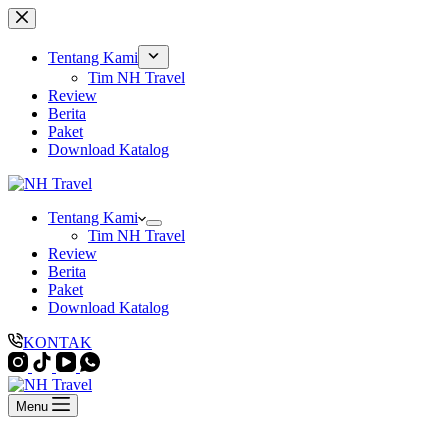
Skip
to
content
Tentang Kami
Tim NH Travel
Review
Berita
Paket
Download Katalog
Tentang Kami
Tim NH Travel
Review
Berita
Paket
Download Katalog
KONTAK
Menu