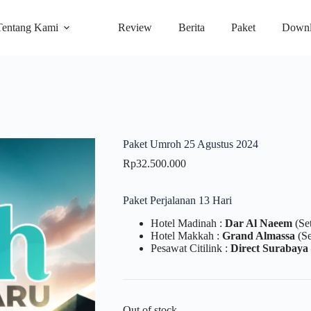
Tentang Kami
Review
Berita
Paket
Downl
Paket Umroh 25 Agustus 2024
Rp
32.500.000
Paket Perjalanan 13 Hari
Hotel Madinah :
Dar Al Naeem
(Se
Hotel Makkah :
Grand Almassa
(Se
Pesawat Citilink :
Direct Surabaya
Out of stock