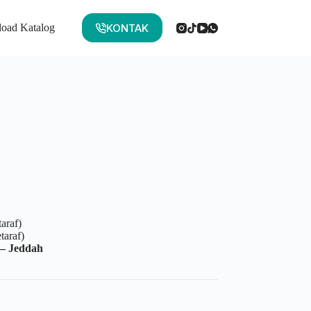
KONTAK
oad Katalog
taraf)
taraf)
 – Jeddah