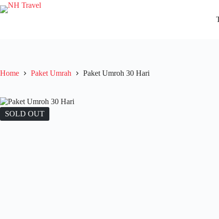
Skip
to
content
Home
Paket Umrah
Paket Umroh 30 Hari
SOLD OUT