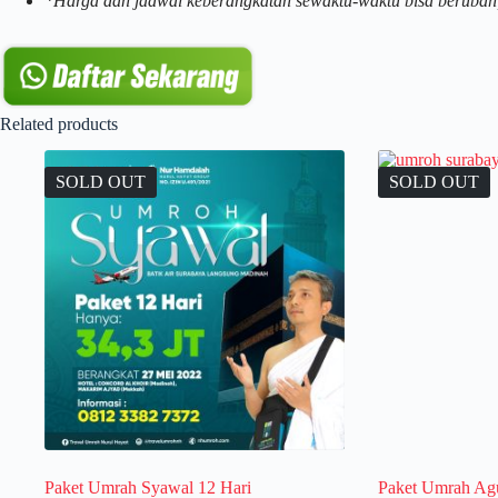
*Harga dan jadwal keberangkatan sewaktu-waktu bisa berubah
Related products
SOLD OUT
SOLD OUT
Paket Umrah Syawal 12 Hari
Paket Umrah Agu