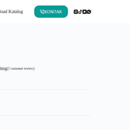
KONTAK
oad Katalog
ting
(
1
customer review)