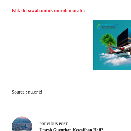
Klik di bawah untuk umroh murah :
Source : nu.or.id
PREVIOUS
POST
Umroh Gugurkan Kewajiban Haji?