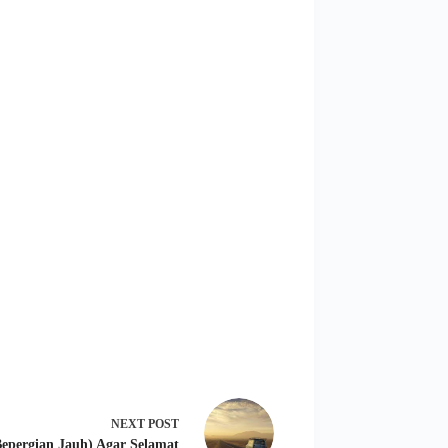
NEXT
POST
epergian Jauh) Agar Selamat