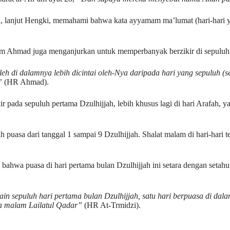
 lanjut Hengki, memahami bahwa kata ayyamam ma’lumat (hari-hari yan
 Ahmad juga menganjurkan untuk memperbanyak berzikir di sepuluh ha
leh di dalamnya lebih dicintai oleh-Nya daripada hari yang sepuluh (s
”
(HR Ahmad).
pada sepuluh pertama Dzulhijjah, lebih khusus lagi di hari Arafah, yai
 puasa dari tanggal 1 sampai 9 Dzulhijjah. Shalat malam di hari-hari t
bahwa puasa di hari pertama bulan Dzulhijjah ini setara dengan setah
lain sepuluh hari pertama bulan Dzulhijjah, satu hari berpuasa di da
da malam Lailatul Qadar”
(HR At-Trmidzi).