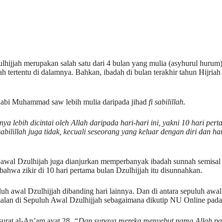
hijjah merupakan salah satu dari 4 bulan yang mulia (asyhurul hurum).
ertentu di dalamnya. Bahkan, ibadah di bulan terakhir tahun Hijriah
 Nabi Muhammad saw lebih mulia daripada jihad
fi sabilillah.
a lebih dicintai oleh Allah daripada hari-hari ini, yakni 10 hari per
 sabilillah juga tidak, kecuali seseorang yang keluar dengan diri dan h
 awal Dzulhijah juga dianjurkan memperbanyak ibadah sunnah semisal p
a zikir di 10 hari pertama bulan Dzulhijjah itu disunnahkan.
 awal Dzulhijjah dibanding hari lainnya. Dan di antara sepuluh awal
malan di Sepuluh Awal Dzulhijjah sebagaimana dikutip NU Online pada
urat al-An’am ayat 28,
“Dan supaya mereka menyebut nama Allah pad