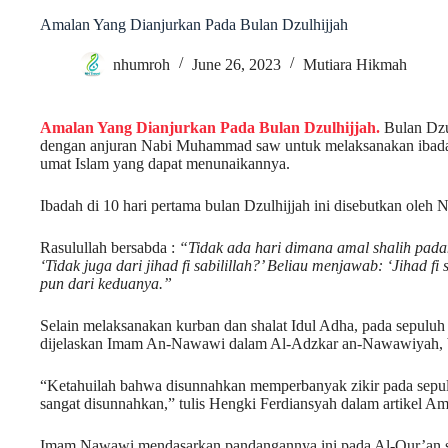
Amalan Yang Dianjurkan Pada Bulan Dzulhijjah
nhumroh
June 26, 2023
Mutiara Hikmah
Amalan Yang Dianjurkan Pada Bulan Dzulhijjah.
Bulan Dzul
dengan anjuran Nabi Muhammad saw untuk melaksanakan ibadah t
umat Islam yang dapat menunaikannya.
Ibadah di 10 hari pertama bulan Dzulhijjah ini disebutkan oleh
Rasulullah bersabda :
“Tidak ada hari dimana amal shalih padany
‘Tidak juga dari jihad fi sabilillah?’ Beliau menjawab: ‘Jihad fi
pun dari keduanya.”
Selain melaksanakan kurban dan shalat Idul Adha, pada sepuluh
dijelaskan Imam An-Nawawi dalam Al-Adzkar an-Nawawiyah, bahw
“Ketahuilah bahwa disunnahkan memperbanyak zikir pada sepuluh
sangat disunnahkan,” tulis Hengki Ferdiansyah dalam artikel A
Imam Nawawi mendasarkan pandangannya ini pada Al-Qur’an s