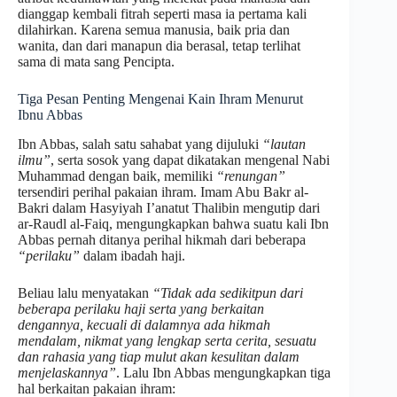
dianggap kembali fitrah seperti masa ia pertama kali
dilahirkan. Karena semua manusia, baik pria dan
wanita, dan dari manapun dia berasal, tetap terlihat
sama di mata sang Pencipta.
Tiga Pesan Penting Mengenai Kain Ihram Menurut
Ibnu Abbas
Ibn Abbas, salah satu sahabat yang dijuluki
“lautan
ilmu”
, serta sosok yang dapat dikatakan mengenal Nabi
Muhammad dengan baik, memiliki
“renungan”
tersendiri perihal pakaian ihram. Imam Abu Bakr al-
Bakri dalam Hasyiyah I’anatut Thalibin mengutip dari
ar-Raudl al-Faiq, mengungkapkan bahwa suatu kali Ibn
Abbas pernah ditanya perihal hikmah dari beberapa
“perilaku”
dalam ibadah haji.
Beliau lalu menyatakan
“Tidak ada sedikitpun dari
beberapa perilaku haji serta yang berkaitan
dengannya, kecuali di dalamnya ada hikmah
mendalam, nikmat yang lengkap serta cerita, sesuatu
dan rahasia yang tiap mulut akan kesulitan dalam
menjelaskannya”
. Lalu Ibn Abbas mengungkapkan tiga
hal berkaitan pakaian ihram: