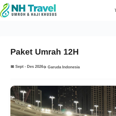
Skip
to
content
Paket Umrah 12H
📅 Sept - Des 2026
✈️ Garuda Indonesia