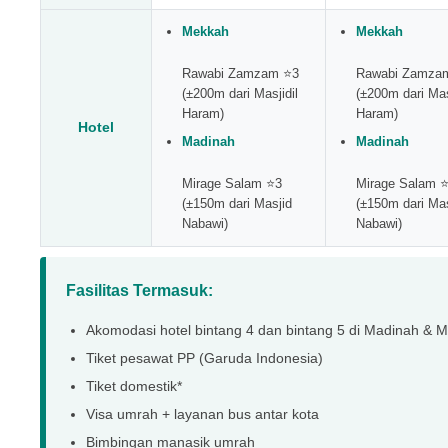
Mekkah
Mekkah
Rawabi Zamzam ⭐3
Rawabi Zamza
(±200m dari Masjidil
(±200m dari Mas
Haram)
Haram)
Hotel
Madinah
Madinah
Mirage Salam ⭐3
Mirage Salam 
(±150m dari Masjid
(±150m dari Mas
Nabawi)
Nabawi)
Fasilitas Termasuk:
Akomodasi hotel bintang 4 dan bintang 5 di Madinah & 
Tiket pesawat PP (Garuda Indonesia)
Tiket domestik*
Visa umrah + layanan bus antar kota
Bimbingan manasik umrah