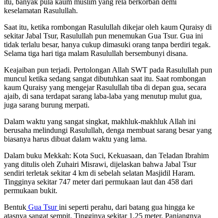
itu, banyak pula kaum muslim yang rela berkorban demi
keselamatan Rasulullah.
Saat itu, ketika rombongan Rasulullah dikejar oleh kaum Quraisy di
sekitar Jabal Tsur, Rasulullah pun menemukan Gua Tsur. Gua ini
tidak terlalu besar, hanya cukup dimasuki orang tanpa berdiri tegak.
Selama tiga hari tiga malam Rasulullah bersembunyi disana.
Keajaiban pun terjadi. Pertolongan Allah SWT pada Rasulullah pun
muncul ketika sedang sangat dibutuhkan saat itu. Saat rombongan
kaum Quraisy yang mengejar Rasulullah tiba di depan gua, secara
ajaib, di sana terdapat sarang laba-laba yang menutup mulut gua,
juga sarang burung merpati.
Dalam waktu yang sangat singkat, makhluk-makhluk Allah ini
berusaha melindungi Rasulullah, denga membuat sarang besar yang
biasanya harus dibuat dalam waktu yang lama.
Dalam buku Mekkah: Kota Suci, Kekuasaan, dan Teladan Ibrahim
yang ditulis oleh Zuhairi Misrawi, dijelaskan bahwa Jabal Tsur
sendiri terletak sekitar 4 km di sebelah selatan Masjidil Haram.
Tingginya sekitar 747 meter dari permukaan laut dan 458 dari
permukaan bukit.
Bentuk
Gua Tsur
ini seperti perahu, dari batang gua hingga ke
atasnya sangat sempit. Tingginya sekitar 1,25 meter. Panjangnya