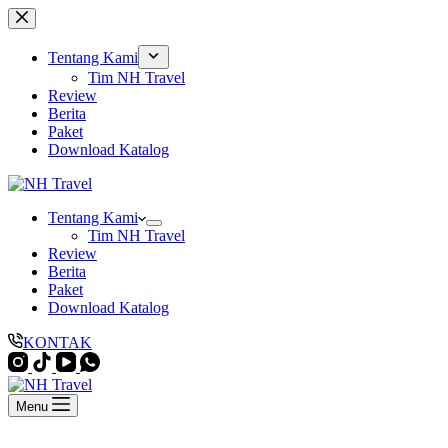
Skip
to
content
Tentang Kami
Tim NH Travel
Review
Berita
Paket
Download Katalog
Tentang Kami
Tim NH Travel
Review
Berita
Paket
Download Katalog
KONTAK
Menu