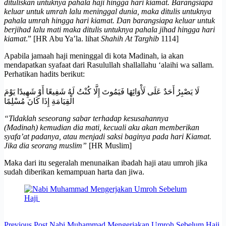
dituliskan untuknya pahala haji hingga hari kiamat. Barangsiapa
keluar untuk umrah lalu meninggal dunia, maka ditulis untuknya
pahala umrah hingga hari kiamat. Dan barangsiapa keluar untuk
berjihad lalu mati maka ditulis untuknya pahala jihad hingga hari
kiamat
.” [HR Abu Ya’la. lihat
Shahih At Targhib
1114]
Apabila jamaah haji meninggal di kota Madinah, ia akan
mendapatkan syafaat dari Rasulullah shallallahu ‘alaihi wa sallam.
Perhatikan hadits berikut:
لَا يَصْبِرُ أَحَدٌ عَلَى لَأْوَائِهَا فَيَمُوتَ إِلَّا كُنْتُ لَهُ شَفِيعًا أَوْ شَهِيدًا يَوْمَ
الْقِيَامَةِ إِذَا كَانَ مُسْلِمًا
“Tidaklah seseorang sabar terhadap kesusahannya
(Madinah)
kemudian dia mati, kecuali aku akan memberikan
syafa’at padanya, atau menjadi saksi baginya pada hari Kiamat.
Jika dia seorang muslim”
[HR Muslim]
Maka dari itu segeralah menunaikan ibadah haji atau umroh jika
sudah diberikan kemampuan harta dan jiwa.
Previous
Post
Nabi Muhammad Mengerjakan Umroh Sebelum Haji