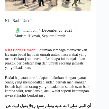
Niat Badal Umroh
nhumroh
December 28, 2023
Mutiara Hikmah
,
Seputar Umrah
Niat Badal Umroh.
Sejumlah lembaga menyediakan
layanan badal haji dan umrah untuk masyarakat yang
memerlukan jasa tersebut. Lembaga ini menjalankan
praktik peribadatan haji dan umrah seorang jamaah
yang dibadalkan.
Badal haji atau umrah dapat dilakukan dengan syarat
orang yang membadalkan sudah pernah menjalankan
ibadah haji dan orang yang dibadalkan sudah uzur baik
karena sakit, renta/lansia, atau wafat seperti keterangan
riwayat hadits berikut ini :
أن النبي صلى الله عليه وسلم سمع رجلا يقول لبيك عن