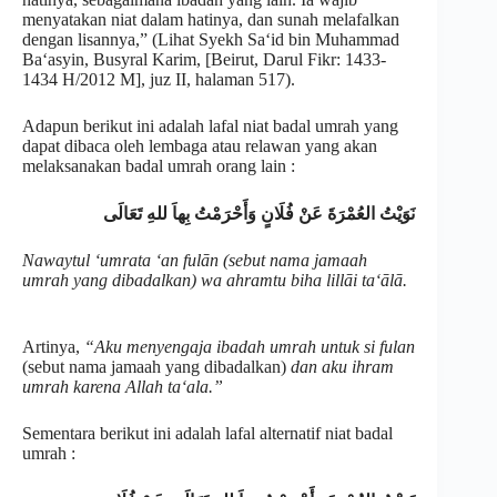
menyatakan niat dalam hatinya, dan sunah melafalkan
dengan lisannya,” (Lihat Syekh Sa‘id bin Muhammad
Ba‘asyin, Busyral Karim, [Beirut, Darul Fikr: 1433-
1434 H/2012 M], juz II, halaman 517).
Adapun berikut ini adalah lafal niat badal umrah yang
dapat dibaca oleh lembaga atau relawan yang akan
melaksanakan badal umrah orang lain :
نَوَيْتُ العُمْرَةَ عَنْ فُلَانٍ وَأَحْرَمْتُ بِهاَ للهِ تَعَالَى
Nawaytul ‘umrata ‘an fulān (sebut nama jamaah
umrah yang dibadalkan) wa ahramtu biha lillāi ta‘ālā.
Artinya,
“Aku menyengaja ibadah umrah untuk si fulan
(sebut nama jamaah yang dibadalkan)
dan aku ihram
umrah karena Allah ta‘ala.”
Sementara berikut ini adalah lafal alternatif niat badal
umrah :