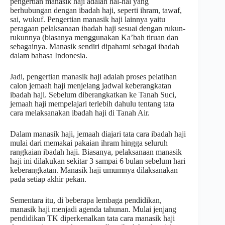
pengertian manasik haji adalah hal-hal yang
berhubungan dengan ibadah haji, seperti ihram, tawaf,
sai, wukuf. Pengertian manasik haji lainnya yaitu
peragaan pelaksanaan ibadah haji sesuai dengan rukun-
rukunnya (biasanya menggunakan Ka’bah tiruan dan
sebagainya. Manasik sendiri dipahami sebagai ibadah
dalam bahasa Indonesia.
Jadi, pengertian manasik haji adalah proses pelatihan
calon jemaah haji menjelang jadwal keberangkatan
ibadah haji. Sebelum diberangkatkan ke Tanah Suci,
jemaah haji mempelajari terlebih dahulu tentang tata
cara melaksanakan ibadah haji di Tanah Air.
Dalam manasik haji, jemaah diajari tata cara ibadah haji
mulai dari memakai pakaian ihram hingga seluruh
rangkaian ibadah haji. Biasanya, pelaksanaan manasik
haji ini dilakukan sekitar 3 sampai 6 bulan sebelum hari
keberangkatan. Manasik haji umumnya dilaksanakan
pada setiap akhir pekan.
Sementara itu, di beberapa lembaga pendidikan,
manasik haji menjadi agenda tahunan. Mulai jenjang
pendidikan TK diperkenalkan tata cara manasik haji