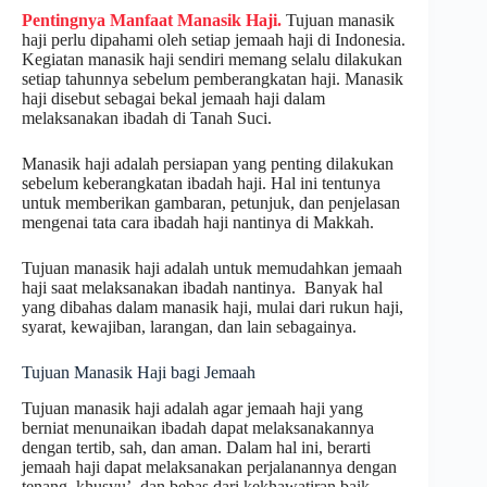
Pentingnya Manfaat Manasik Haji.
Tujuan manasik
haji perlu dipahami oleh setiap jemaah haji di Indonesia.
Kegiatan manasik haji sendiri memang selalu dilakukan
setiap tahunnya sebelum pemberangkatan haji. Manasik
haji disebut sebagai bekal jemaah haji dalam
melaksanakan ibadah di Tanah Suci.
Manasik haji adalah persiapan yang penting dilakukan
sebelum keberangkatan ibadah haji. Hal ini tentunya
untuk memberikan gambaran, petunjuk, dan penjelasan
mengenai tata cara ibadah haji nantinya di Makkah.
Tujuan manasik haji adalah untuk memudahkan jemaah
haji saat melaksanakan ibadah nantinya. Banyak hal
yang dibahas dalam manasik haji, mulai dari rukun haji,
syarat, kewajiban, larangan, dan lain sebagainya.
Tujuan Manasik Haji bagi Jemaah
Tujuan manasik haji adalah agar jemaah haji yang
berniat menunaikan ibadah dapat melaksanakannya
dengan tertib, sah, dan aman. Dalam hal ini, berarti
jemaah haji dapat melaksanakan perjalanannya dengan
tenang, khusyu’, dan bebas dari kekhawatiran baik