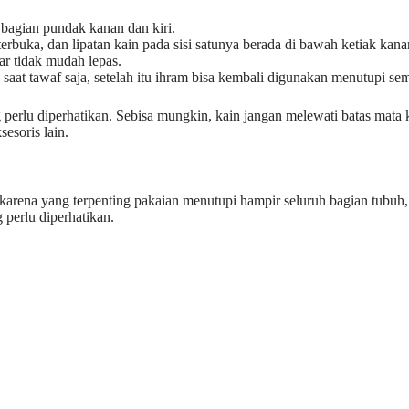
bagian pundak kanan dan kiri.
rbuka, dan lipatan kain pada sisi satunya berada di bawah ketiak kana
gar tidak mudah lepas.
saat tawaf saja, setelah itu ihram bisa kembali digunakan menutupi se
 perlu diperhatikan. Sebisa mungkin, kain jangan melewati batas mata k
esoris lain.
rena yang terpenting pakaian menutupi hampir seluruh bagian tubuh, k
 perlu diperhatikan.
.