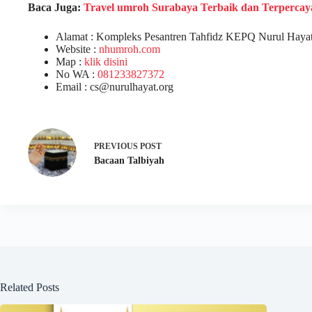
Baca Juga:
Travel umroh Surabaya Terbaik dan Terpercay
Alamat : Kompleks Pesantren Tahfidz KEPQ Nurul Hayat,
Website :
nhumroh.com
Map :
klik disini
No WA :
081233827372
Email : cs@nurulhayat.org
PREVIOUS
POST
Bacaan Talbiyah
Related Posts