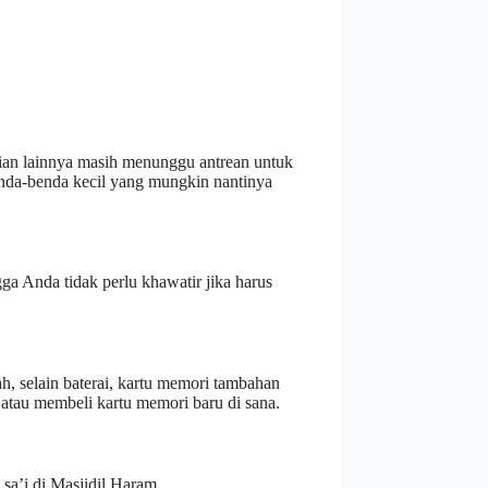
gian lainnya masih menunggu antrean untuk
enda-benda kecil yang mungkin nantinya
ga Anda tidak perlu khawatir jika harus
h, selain baterai, kartu memori tambahan
 atau membeli kartu memori baru di sana.
sa’i di Masjidil Haram.