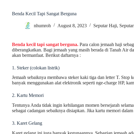
Benda Kecil Tapi Sangat Berguna
nhumroh
August 8, 2023
Seputar Haji
,
Seputa
Benda kecil tapi sangat berguna.
Para calon jemaah haji seba
diberangkatkan. Bagi jemaah yang masih berada di Tanah Air d
akan bermanfaat. Berikut daftarnya :
1. Steker (colokan listrik)
Jemaah sebaiknya membawa steker kaki tiga dan letter T. Stop ko
banyak menggunakan alat elektronik seperti nge-charge HP, kam
2. Kartu Memori
Tentunya Anda tidak ingin kehilangan momen bersejarah selama d
sebagai cadangan sebaiknya disiapkan. Jika kartu memori dalam
3. Karet Gelang
Karet gelang ini juga banyak kegunaannya. Sebagian jemaah ad