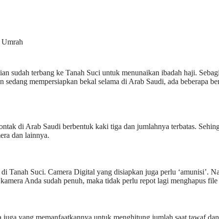
r Umrah
gian sudah terbang ke Tanah Suci untuk menunaikan ibadah haji. Seba
an sedang mempersiapkan bekal selama di Arab Saudi, ada beberapa b
ntak di Arab Saudi berbentuk kaki tiga dan jumlahnya terbatas. Sehing
era dan lainnya.
i Tanah Suci. Camera Digital yang disiapkan juga perlu ‘amunisi’. Na
 kamera Anda sudah penuh, maka tidak perlu repot lagi menghapus file
a juga yang memanfaatkannya untuk menghitung jumlah saat tawaf dan 