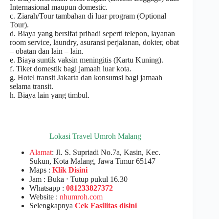
Internasional maupun domestic.
c. Ziarah/Tour tambahan di luar program (Optional
Tour).
d. Biaya yang bersifat pribadi seperti telepon, layanan
room service, laundry, asuransi perjalanan, dokter, obat
– obatan dan lain – lain.
e. Biaya suntik vaksin meningitis (Kartu Kuning).
f. Tiket domestik bagi jamaah luar kota.
g. Hotel transit Jakarta dan konsumsi bagi jamaah
selama transit.
h. Biaya lain yang timbul.
Lokasi Travel Umroh Malang
Alamat
: Jl. S. Supriadi No.7a, Kasin, Kec.
Sukun, Kota Malang, Jawa Timur 65147
Maps :
Klik Disini
Jam : Buka ⋅ Tutup pukul 16.30
Whatsapp :
081233827372
Website :
nhumroh.com
Selengkapnya
Cek Fasilitas disini