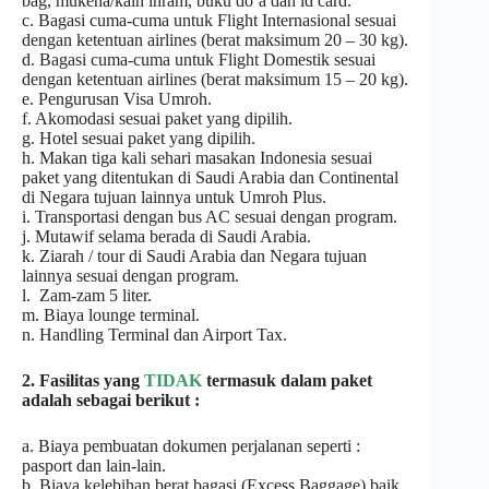
bag, mukena/kain ihram, buku do’a dan id card.
c. Bagasi cuma-cuma untuk Flight Internasional sesuai
dengan ketentuan airlines (berat maksimum 20 – 30 kg).
d. Bagasi cuma-cuma untuk Flight Domestik sesuai
dengan ketentuan airlines (berat maksimum 15 – 20 kg).
e. Pengurusan Visa Umroh.
f. Akomodasi sesuai paket yang dipilih.
g. Hotel sesuai paket yang dipilih.
h. Makan tiga kali sehari masakan Indonesia sesuai
paket yang ditentukan di Saudi Arabia dan Continental
di Negara tujuan lainnya untuk Umroh Plus.
i. Transportasi dengan bus AC sesuai dengan program.
j. Mutawif selama berada di Saudi Arabia.
k. Ziarah / tour di Saudi Arabia dan Negara tujuan
lainnya sesuai dengan program.
l. Zam-zam 5 liter.
m. Biaya lounge terminal.
n. Handling Terminal dan Airport Tax.
2. Fasilitas yang
TIDAK
termasuk dalam paket
adalah sebagai berikut :
a. Biaya pembuatan dokumen perjalanan seperti :
pasport dan lain-lain.
b. Biaya kelebihan berat bagasi (Excess Baggage) baik