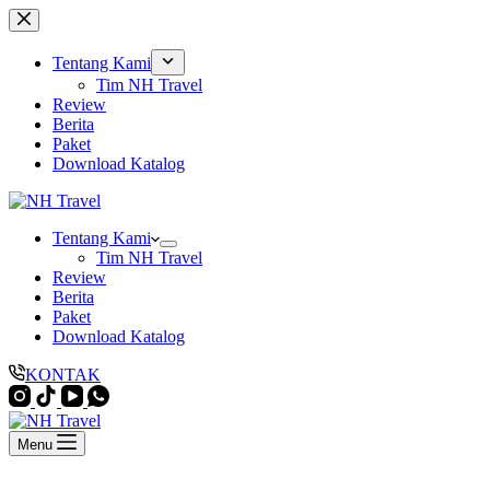
Skip
to
content
Tentang Kami
Tim NH Travel
Review
Berita
Paket
Download Katalog
Tentang Kami
Tim NH Travel
Review
Berita
Paket
Download Katalog
KONTAK
Menu