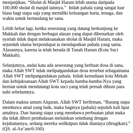
menjanjikan, “Sholat di Masjid Haram lebih utama daripada
100.000 sholat di masjid lainnya.” Inilah pahala yang sangat luar
biasa bagi siapa saja yang memiliki keluangan harta, tenaga, dan
waktu untuk bertandang ke sana.
Lebih hebat lagi, ketika seseorang yang datang berkunjung ke
Makkah dan dengan berbagai alasan yang dapat dibenarkan oleh
syariah tidak dapat melaksanakan sholat di Masjid Haram, maka
sejumlah ulama berpendapat ia mendapatkan pahala yang sama.
Alasannya, karena ia telah berada di Tanah Haram (Kota Suci
Makkah).
Selanjutnya, andai kata ada seseorang yang berbuat dosa di sana,
maka Allah SWT tidak melipatgandakan dosa tersebut sebagaimana
Allah SWT melipatgandakan pahala. Inilah kemuliaan kota Mekah
dan kebijaksanaan Allah SWT kepada hamba-hamba-Nya yang
berniat untuk mendatangi kota suci yang telah pernah dihuni para
nabi sebelumnya.
Dalam makna umum Alquran, Allah SWT berfirman, “Barang siapa
membawa amal yang baik, maka baginya (pahala) sepuluh kali lipat
amalnya. Dan barang siapa yang membawa perbuatan jahat maka
dia tidak diberi pembalasan melainkan seimbang dengan
kejahatannya, sedang mereka sedikitpun tidak dianiaya (dirugikan).”
(QS. al-An’am/6:160).