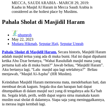
MECCA, SAUDI ARABIA - MARCH 29, 2019:
Kaaba in Masjid Al Haram in Mecca Saudi Arabia is
considered as the holiest place by Muslims.
Pahala Sholat di Masjidil Haram
nhumroh
May 22, 2023
Mutiara Hikmah
,
Seputar Haji
,
Seputar Umrah
Pahala Sholat di Masjidil Haram.
Secara historis, Masjidil Haram
adalah masjid tertua yang ada di muka bumi. Hal ini dapat dipahami
ketika Abu Dzar bertanya, “Wahai Rasulullah masjid mana yang
pertama kali ada di muka bumi?” Jawab beliau, “Masjidil Haram”.
Aku bertanya lagi, “Lalu masjid apa lagi setelahnya?” Beliau
menjawab, “Masjid Al-Aqsha” (HR Muslim).
Keindahan Masjidil Haram memesona mata, mendebarkan hati, dan
membuat decak kagum. Segala doa dan harapan hati dapat
ditumpahkan di dalam masjid suci yang di tengahnya ada Ka’bah
itu. Segala lelah, perih, sedih dapat segera sirna manakala kaum
muslim usai sholat di dalamnya. Siapa saja yang meninggalkannya,
ia merasa ingin kembali lagi.