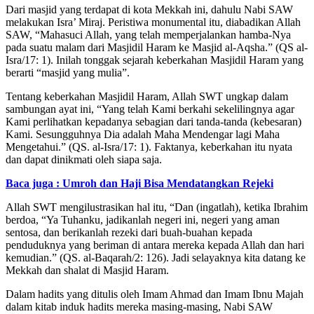
Dari masjid yang terdapat di kota Mekkah ini, dahulu Nabi SAW
melakukan Isra’ Miraj. Peristiwa monumental itu, diabadikan Allah
SAW, “Mahasuci Allah, yang telah memperjalankan hamba-Nya
pada suatu malam dari Masjidil Haram ke Masjid al-Aqsha.” (QS al-
Isra/17: 1). Inilah tonggak sejarah keberkahan Masjidil Haram yang
berarti “masjid yang mulia”.
Tentang keberkahan Masjidil Haram, Allah SWT ungkap dalam
sambungan ayat ini, “Yang telah Kami berkahi sekelilingnya agar
Kami perlihatkan kepadanya sebagian dari tanda-tanda (kebesaran)
Kami. Sesungguhnya Dia adalah Maha Mendengar lagi Maha
Mengetahui.” (QS. al-Isra/17: 1). Faktanya, keberkahan itu nyata
dan dapat dinikmati oleh siapa saja.
Baca juga : Umroh dan Haji Bisa Mendatangkan Rejeki
Allah SWT mengilustrasikan hal itu, “Dan (ingatlah), ketika Ibrahim
berdoa, “Ya Tuhanku, jadikanlah negeri ini, negeri yang aman
sentosa, dan berikanlah rezeki dari buah-buahan kepada
penduduknya yang beriman di antara mereka kepada Allah dan hari
kemudian.” (QS. al-Baqarah/2: 126). Jadi selayaknya kita datang ke
Mekkah dan shalat di Masjid Haram.
Dalam hadits yang ditulis oleh Imam Ahmad dan Imam Ibnu Majah
dalam kitab induk hadits mereka masing-masing, Nabi SAW