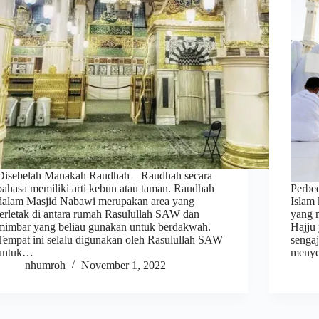
Disebelah Manakah Raudhah – Raudhah secara
bahasa memiliki arti kebun atau taman. Raudhah
Perbe
dalam Masjid Nabawi merupakan area yang
Islam
terletak di antara rumah Rasulullah SAW dan
yang m
mimbar yang beliau gunakan untuk berdakwah.
Hajju 
Tempat ini selalu digunakan oleh Rasulullah SAW
sengaj
untuk…
menye
nhumroh
November 1, 2022